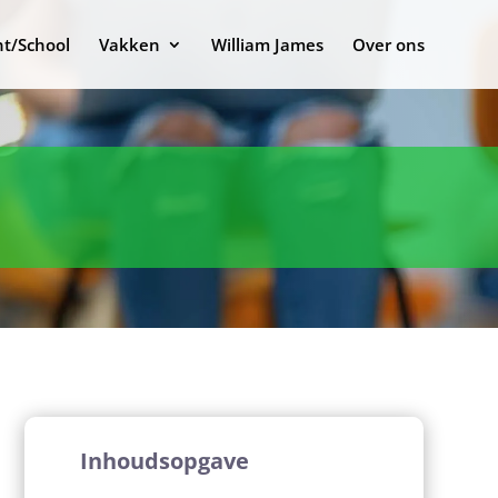
t/School
Vakken
William James
Over ons
Inhoudsopgave