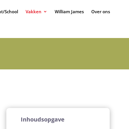
t/School
Vakken
William James
Over ons
Inhoudsopgave