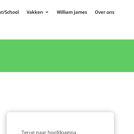
t/School
Vakken
William James
Over ons
Terug naar hoofdpagina