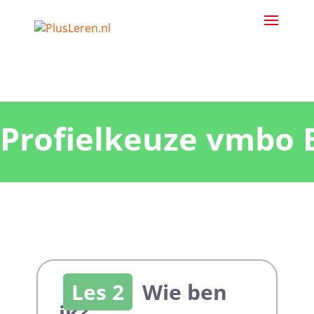
Profielkeuze vmbo 
Les 2
Wie ben
ik?