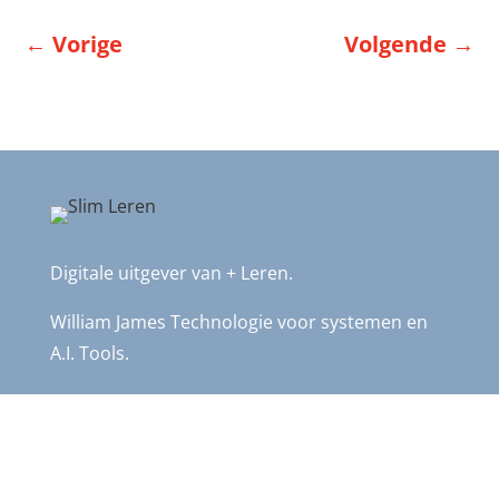
←
Vorige
Volgende
→
Digitale uitgever van + Leren.
William James Technologie voor systemen en
A.I. Tools.
Meer weten?
Stuur een email naar: info@plusleren.nl