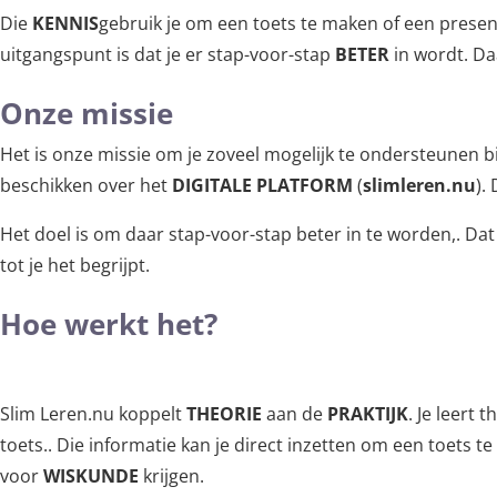
Die
KENNIS
gebruik je om een toets te maken of een present
uitgangspunt is dat je er stap-voor-stap
BETER
in wordt. Daa
Onze missie
Het is onze missie om je zoveel mogelijk te ondersteunen bi
beschikken over het
DIGITALE PLATFORM
(
slimleren.nu
).
Het doel is om daar stap-voor-stap beter in te worden,. D
tot je het begrijpt.
Hoe werkt het?
Slim Leren.nu koppelt
THEORIE
aan de
PRAKTIJK
. Je leert 
toets.. Die informatie kan je direct inzetten om een toets 
voor
WISKUNDE
krijgen.