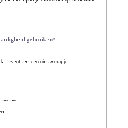
vaardigheid gebruiken?
 dan eventueel een nieuw mapje.
.
……………….
en.