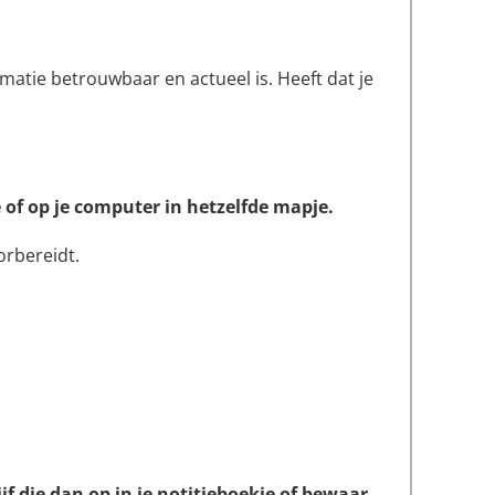
matie betrouwbaar en actueel is. Heeft dat je
e of op je computer in hetzelfde mapje.
orbereidt.
ijf die dan op in je notitieboekje of bewaar