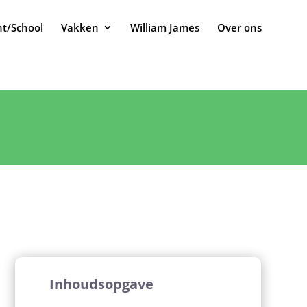
t/School
Vakken
William James
Over ons
Inhoudsopgave