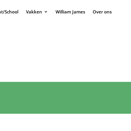
t/School
Vakken
William James
Over ons