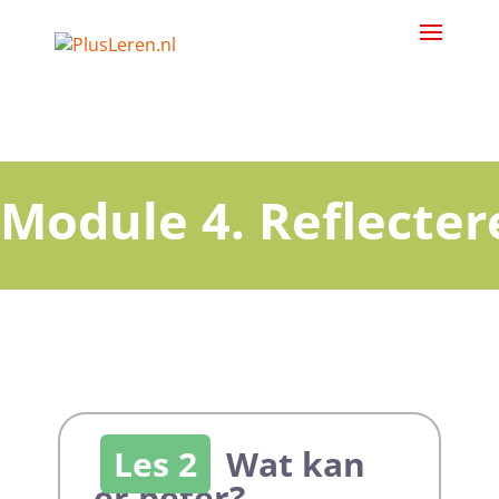
Module 4. Reflecter
Les 2
Wat kan
er beter?