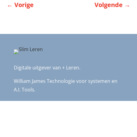
←
Vorige
Volgende
→
Digitale uitgever van + Leren.
William James Technologie voor systemen en
A.I. Tools.
Meer weten?
Stuur een email naar: info@plusleren.nl
Of bel me:
061 823 45 86