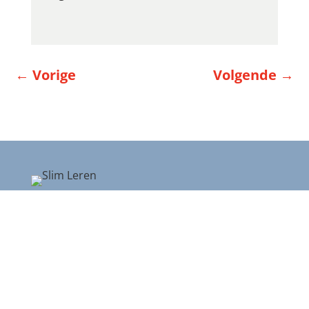
←
Vorige
Volgende
→
Digitale uitgever van + Leren.
William James Technologie voor systemen en
A.I. Tools.
Meer weten?