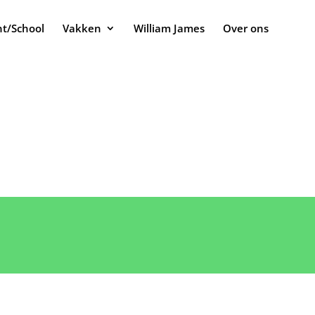
t/School
Vakken
William James
Over ons