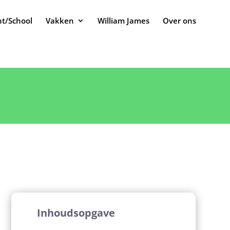
t/School
Vakken
William James
Over ons
Inhoudsopgave